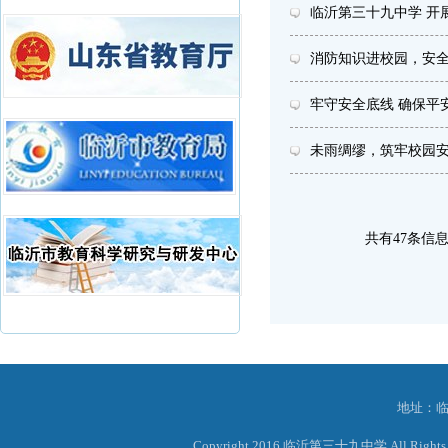
临沂第三十九中学 开
消防知识进校园，安
牢守安全底线 确保平
未雨绸缪，筑牢校园安
共有47条信
地址：临沂
Copyright 2016 临沂第三十九中学 All Rights