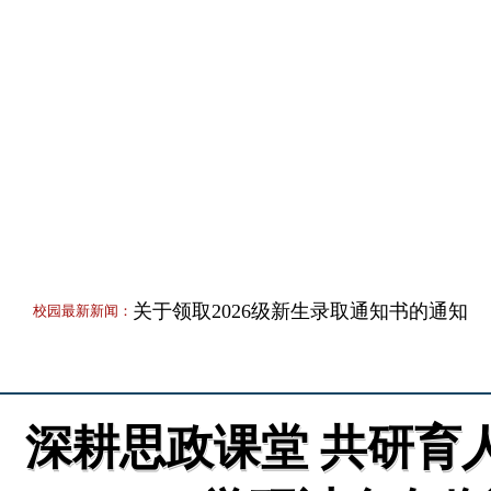
网站首页
学校概况
校园新闻
通知公告
党群行政
教学
关于领取2026级新生录取通知书的通知
校园最新新闻：
抓实教学常规检查 深耕课堂提质增效 ——
校园新闻
级教学常规专项检查
贺信|临沂三十九中优秀毕业生助力南京
（高水平组）上实现四连冠
临沂第三十九中学开展2025年新入职教
深耕思政课堂 共研育
临沂第三十九中学2026年特长生拟录取名